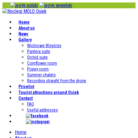
Home
About us
News
Gallery
Wichrowe Wzgórze
Pantera suite
Orchid suite
Cornflower room
Poppy room
Summer chalets
Recording straight from the drone
Pricelist
Tourist attractions around Osiek
Contact
FAQ
Useful addresses
Home