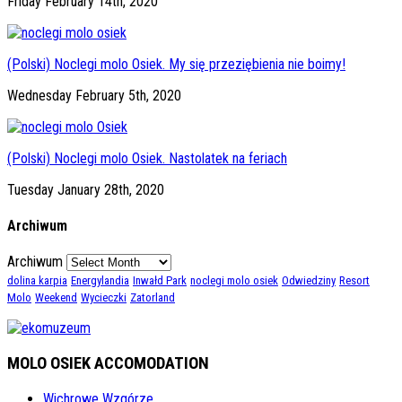
Friday February 14th, 2020
(Polski) Noclegi molo Osiek. My się przeziębienia nie boimy!
Wednesday February 5th, 2020
(Polski) Noclegi molo Osiek. Nastolatek na feriach
Tuesday January 28th, 2020
Archiwum
Archiwum
dolina karpia
Energylandia
Inwałd Park
noclegi molo osiek
Odwiedziny
Resort
Molo
Weekend
Wycieczki
Zatorland
MOLO OSIEK ACCOMODATION
Wichrowe Wzgórze