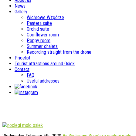
About us
News
Gallery
Wichrowe Wzgórze
Pantera suite
Orchid suite
Cornflower room
Poppy room
Summer chalets
Recording straight from the drone
Pricelist
Tourist attractions around Osiek
Contact
FAQ
Useful addresses
(Polski) Noclegi molo Osiek. My
się przeziębienia nie boimy!
Wednesday February 5th, 2020
By Wichrowe Wzgórze
noclegi molo